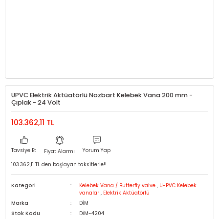
UPVC Elektrik Aktüatörlü Nozbart Kelebek Vana 200 mm -
Çıplak - 24 Volt
103.362,11 TL
Tavsiye Et
Yorum Yap
Fiyat Alarmı
103.362,11 TL den başlayan taksitlerle!!
Kategori
Kelebek Vana / Butterfly valve
,
U-PVC Kelebek
vanalar
,
Elektrik Aktüatörlü
Marka
DİM
Stok Kodu
DİM-4204