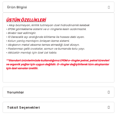
Ürün Bilgisi
ÜSTÜN ÖZELLİKLERİ
• Akışı bozmayan, kirlilik tutmayan özel hidrodinamik kelebek
• EPDM gömlekleme sistemi ve o-ringlerle kesin sızdırmazlık.
• Birebir test edilmiştir.
• 10 Derecelik açı aralığında kilitleme ile hassas debi ayarı.
• Kolun yanlış montajını önleyen kama sistemi.
• Akışkanın metal aksama temas etmediği özel dizayn.
• Paslanmaz çelik cıvatalar, somun ve kumanda kolu yayı.
• Aktüatör montajı için özel üst tabla.
**Standart ürünlerimizde kullandığımız EPDM o-ringler petrol, petrol türevleri
ve organik yağlar için uygun değildir. O-ringler değiştirilerek tüm akışkanlar
için özel vanalar üretilir.
Yorumlar
Taksit Seçenekleri
Bu ürüne ilk yorumu siz yapın!