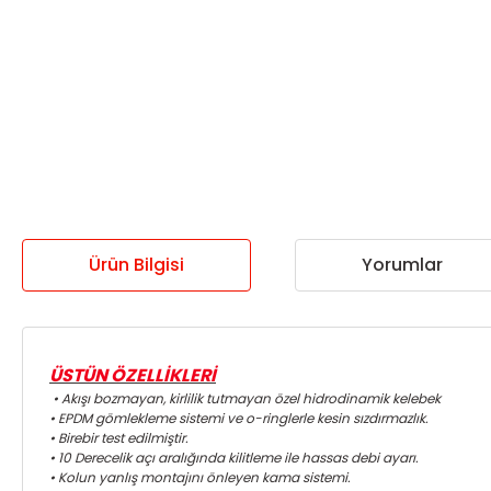
Ürün Bilgisi
Yorumlar
ÜSTÜN ÖZELLİKLERİ
• Akışı bozmayan, kirlilik tutmayan özel hidrodinamik kelebek
• EPDM gömlekleme sistemi ve o-ringlerle kesin sızdırmazlık.
• Birebir test edilmiştir.
• 10 Derecelik açı aralığında kilitleme ile hassas debi ayarı.
• Kolun yanlış montajını önleyen kama sistemi.