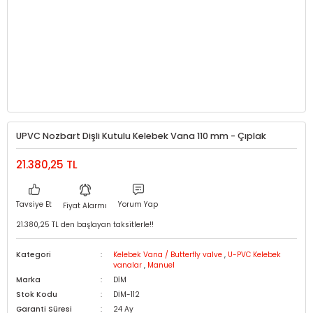
UPVC Nozbart Dişli Kutulu Kelebek Vana 110 mm - Çıplak
21.380,25 TL
Tavsiye Et
Yorum Yap
Fiyat Alarmı
21.380,25 TL den başlayan taksitlerle!!
Kategori
Kelebek Vana / Butterfly valve
,
U-PVC Kelebek
vanalar
,
Manuel
Marka
DİM
Stok Kodu
DİM-112
Garanti Süresi
24 Ay