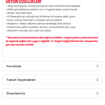
ÜSTÜN ÖZELLİKLERİ
• Akışı bozmayan, kirlilik tutmayan özel hidrodinamik kelebek
• EPDM gömlekleme sistemi ve o-ringlerle kesin sızdırmazlık.
• Birebir test edilmiştir.
• 10 Derecelik açı aralığında kilitleme ile hassas debi ayarı.
• Kolun yanlış montajını önleyen kama sistemi.
• Akışkanın metal aksama temas etmediği özel dizayn.
• Paslanmaz çelik cıvatalar, somun ve kumanda kolu yayı.
• Aktüatör montajı için özel üst tabla.
**Standart ürünlerimizde kullandığımız EPDM o-ringler petrol, petrol türevleri
ve organik yağlar için uygun değildir. O-ringler değiştirilerek tüm akışkanlar
için özel vanalar üretilir.
Yorumlar
Taksit Seçenekleri
Bu ürüne ilk yorumu siz yapın!
Önerileriniz
Yorum Yaz
Bu ürünün fiyat bilgisi, resim, ürün açıklamalarında ve diğer