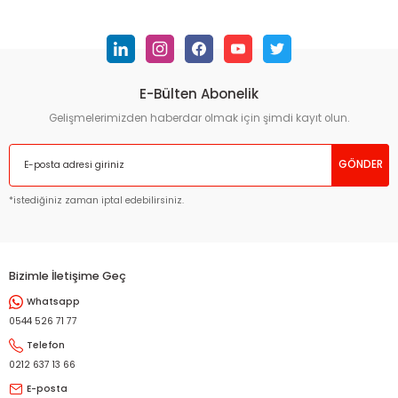
konularda yetersiz gördüğünüz noktaları öneri formunu
kullanarak tarafımıza iletebilirsiniz.
Görüş ve önerileriniz için teşekkür ederiz.
E-Bülten Abonelik
Ürün resmi kalitesiz, bozuk veya görüntülenemiyor.
Ürün açıklamasında eksik bilgiler bulunuyor.
Gelişmelerimizden haberdar olmak için şimdi kayıt olun.
Ürün bilgilerinde hatalar bulunuyor.
GÖNDER
Ürün fiyatı diğer sitelerden daha pahalı.
Bu ürüne benzer farklı alternatifler olmalı.
*istediğiniz zaman iptal edebilirsiniz.
Bizimle İletişime Geç
Whatsapp
Gönder
0544 526 71 77
Telefon
0212 637 13 66
E-posta