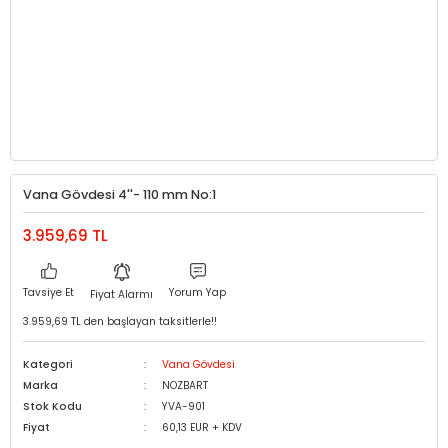
Vana Gövdesi 4''- 110 mm No:1
3.959,69 TL
Tavsiye Et
Yorum Yap
Fiyat Alarmı
3.959,69 TL den başlayan taksitlerle!!
Kategori
Vana Gövdesi
Marka
NOZBART
Stok Kodu
YVA-901
Fiyat
60,13 EUR + KDV