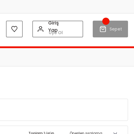
Giriş
Sepet
Yap
Üye Ol
Toplam 1 ürün