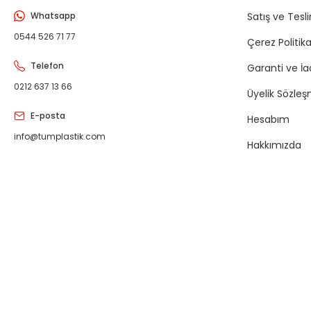
Whatsapp
Satış ve Tesl
0544 526 71 77
Çerez Politika
Telefon
Garanti ve İ
0212 637 13 66
Üyelik Sözleş
E-posta
Hesabım
info@tumplastik.com
Hakkımızda