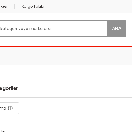
kezi
Kargo Takibi
ARA
tegoriler
ırma
(1)
iler