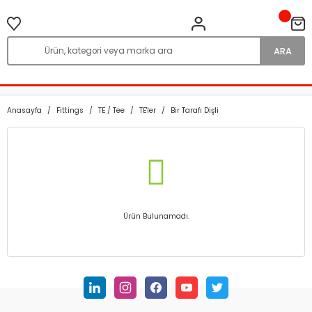
ARA
Anasayfa
Fittings
TE / Tee
TE'ler
Bir Tarafı Dişli
Ürün Bulunamadı.