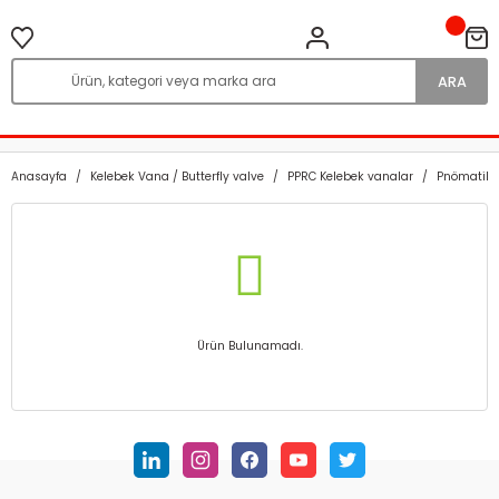
ARA
Anasayfa
Kelebek Vana / Butterfly valve
PPRC Kelebek vanalar
Pnömatik 
Ürün Bulunamadı.