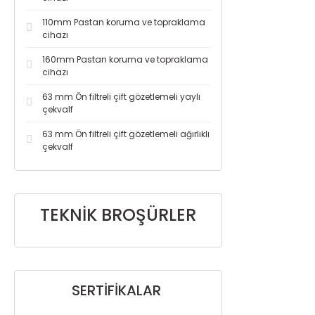
110mm Pastan koruma ve topraklama
cihazı
160mm Pastan koruma ve topraklama
cihazı
63 mm Ön filtreli çift gözetlemeli yaylı
çekvalf
63 mm Ön filtreli çift gözetlemeli ağırlıklı
çekvalf
TEKNİK BROŞÜRLER
SERTİFİKALAR