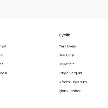
Üyelik
imat
Yeni Üyelik
sı
Üye Girişi
ade
Sepetiniz
mesi
Kargo Sorgula
Şifremi Unuttum
İşlem Rehberi