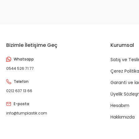
Bizimle İletişime Geç
Kurumsal
Whatsapp
Satış ve Tesl
0544 526 71 77
Çerez Politika
Telefon
Garanti ve İ
0212 637 13 66
Üyelik Sözleş
E-posta
Hesabım
info@tumplastik.com
Hakkımızda