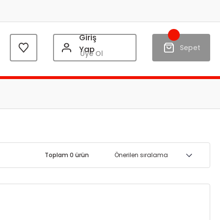
Giriş
Sepet
Yap
Üye Ol
Toplam 0 ürün