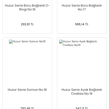
Huzur Serisi Boru Bağlantı O-
Huzur Serisi Boru Bağlantı
Ringi No:16
No:17
233,91 TL
565,14 TL
Huzur Serisi Somun No:18
Huzur Serisi Ayak Bağlantı
Civatası No:19
793,45 TL
347,11 TL