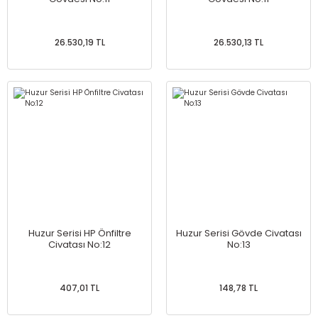
26.530,19 TL
26.530,13 TL
Huzur Serisi HP Önfiltre
Huzur Serisi Gövde Civatası
Civatası No:12
No:13
407,01 TL
148,78 TL