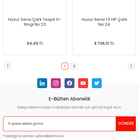
Huzur Serisi Çark Tespit O-
Huzur Serisi 1.5 HP Çark
Ringi No:23
No:24
94,49 TL
8.708,01 TL
1
2
E-Bülten Abonelik
Gelişmelerimizden haberdar olmak için şimdi kayıt olun.
GÖNDER
*istediğiniz zaman iptal edebilirsiniz.