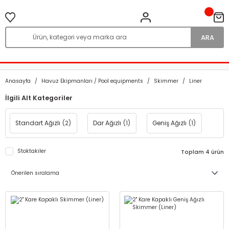
ARA
Anasayfa
Havuz Ekipmanları / Pool equipments
Skimmer
Liner
İlgili Alt Kategoriler
Standart Ağızlı
(2)
Dar Ağızlı
(1)
Geniş Ağızlı
(1)
Stoktakiler
Toplam 4 ürün