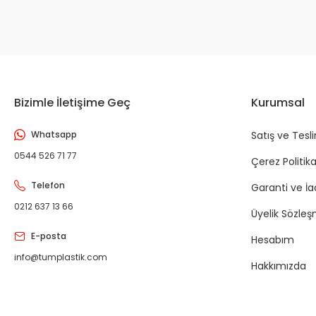
Bizimle İletişime Geç
Kurumsal
Whatsapp
Satış ve Tesl
0544 526 71 77
Çerez Politika
Telefon
Garanti ve İ
0212 637 13 66
Üyelik Sözleş
E-posta
Hesabım
info@tumplastik.com
Hakkımızda