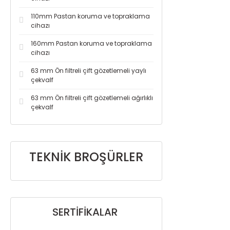
110mm Pastan koruma ve topraklama
cihazı
160mm Pastan koruma ve topraklama
cihazı
63 mm Ön filtreli çift gözetlemeli yaylı
çekvalf
63 mm Ön filtreli çift gözetlemeli ağırlıklı
çekvalf
TEKNİK BROŞÜRLER
SERTİFİKALAR