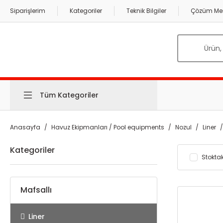
Siparişlerim
Kategoriler
Teknik Bilgiler
Çözüm Mer
Tüm Kategoriler
Anasayfa
Havuz Ekipmanları / Pool equipments
Nozul
Liner
Kategoriler
Stoktak
Mafsallı
Liner