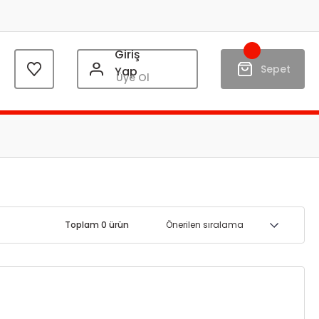
Giriş
Sepet
Yap
Üye Ol
Toplam 0 ürün