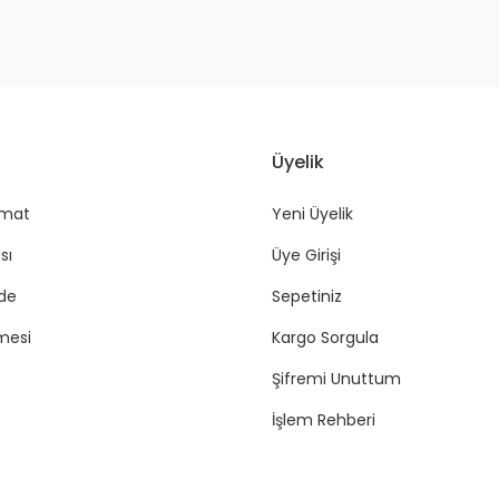
Üyelik
imat
Yeni Üyelik
sı
Üye Girişi
ade
Sepetiniz
mesi
Kargo Sorgula
Şifremi Unuttum
İşlem Rehberi