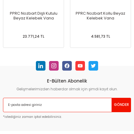
PPRC Nozbart Dişli Kutulu
PPRC Nozbart Kollu Beyaz
Beyaz Kelebek Vana
Kelebek Vana
23.771,24 TL
4.581,73 TL
E-Bülten Abonelik
Gelişmelerimizden haberdar olmak için şimdi kayıt olun.
GÖNDER
*istediğiniz zaman iptal edebilirsiniz.