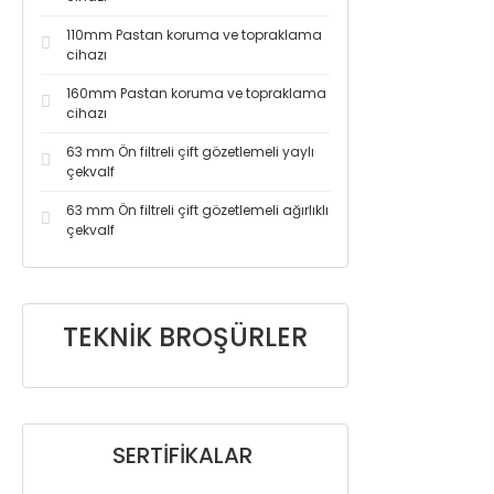
110mm Pastan koruma ve topraklama
cihazı
160mm Pastan koruma ve topraklama
cihazı
63 mm Ön filtreli çift gözetlemeli yaylı
çekvalf
63 mm Ön filtreli çift gözetlemeli ağırlıklı
çekvalf
TEKNİK BROŞÜRLER
SERTİFİKALAR