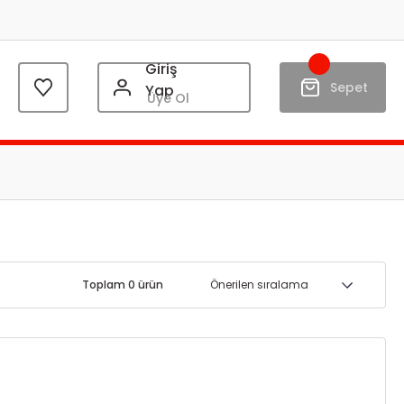
Giriş
Sepet
Yap
Üye Ol
Toplam 0 ürün