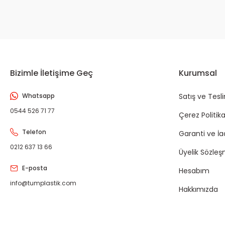
Bizimle İletişime Geç
Kurumsal
Whatsapp
Satış ve Tesl
0544 526 71 77
Çerez Politika
Telefon
Garanti ve İ
0212 637 13 66
Üyelik Sözleş
E-posta
Hesabım
info@tumplastik.com
Hakkımızda