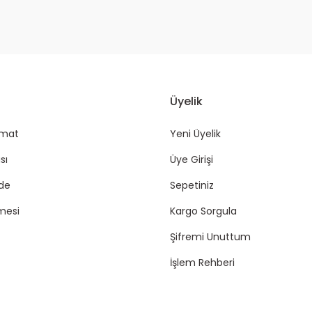
Üyelik
imat
Yeni Üyelik
sı
Üye Girişi
ade
Sepetiniz
mesi
Kargo Sorgula
Şifremi Unuttum
İşlem Rehberi