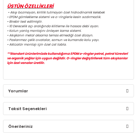
ÜSTÜN ÖZELLİKLERİ
• Akışı bozmayan, kirlilik tutmayan özel hidrodinamik kelebek
• EPDM gömlekleme sistemi ve o-ringlerle kesin sızdırmazlık.
• Birebir test edilmiştir.
• 10 Derecelik açı aralığında kilitleme ile hassas debi ayarı.
• Kolun yanlış montajını önleyen kama sistemi.
• Akışkanın metal aksama temas etmediği özel dizayn.
• Paslanmaz çelik cıvatalar, somun ve kumanda kolu yayı.
• Aktüatör montajı için özel üst tabla.
**Standart ürünlerimizde kullandığımız EPDM o-ringler petrol, petrol türevleri
ve organik yağlar için uygun değildir. O-ringler değiştirilerek tüm akışkanlar
için özel vanalar üretilir.
Yorumlar
Taksit Seçenekleri
Bu ürüne ilk yorumu siz yapın!
Önerileriniz
Yorum Yaz