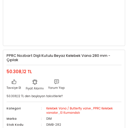
PPRC Nozbart Dişli Kutulu Beyaz Kelebek Vana 280 mm -
Çıplak
50.308,12 TL
Tavsiye Et
Yorum Yap
Fiyat Alarmı
50.308,12 TL den başlayan taksitlerle!!
Kategori
Kelebek Vana / Butterfly valve
,
PPRC Kelebek
vanalar
,
El Kumandalı
Marka
DİM
Stok Kodu
DİMB-282