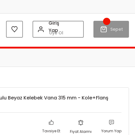
Giriş
Sepet
Yap
Üye Ol
tulu Beyaz Kelebek Vana 315 mm - Kole+Flanş
Tavsiye Et
Yorum Yap
Fiyat Alarmı