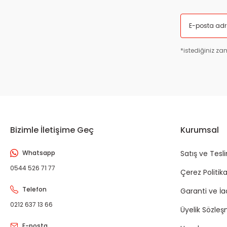
*istediğiniz zam
Bizimle İletişime Geç
Kurumsal
Whatsapp
Satış ve Tesl
0544 526 71 77
Çerez Politika
Telefon
Garanti ve İ
0212 637 13 66
Üyelik Sözleş
E-posta