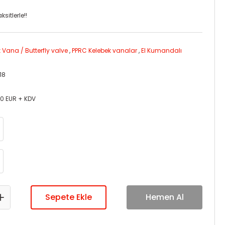
sitlerle!!
 Vana / Butterfly valve
,
PPRC Kelebek vanalar
,
El Kumandalı
18
00 EUR + KDV
Sepete Ekle
Hemen Al