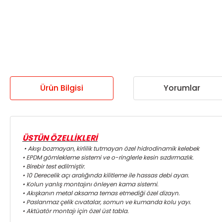
Ürün Bilgisi
Yorumlar
ÜSTÜN ÖZELLİKLERİ
• Akışı bozmayan, kirlilik tutmayan özel hidrodinamik kelebek
• EPDM gömlekleme sistemi ve o-ringlerle kesin sızdırmazlık.
• Birebir test edilmiştir.
• 10 Derecelik açı aralığında kilitleme ile hassas debi ayarı.
• Kolun yanlış montajını önleyen kama sistemi.
• Akışkanın metal aksama temas etmediği özel dizayn.
• Paslanmaz çelik cıvatalar, somun ve kumanda kolu yayı.
• Aktüatör montajı için özel üst tabla.