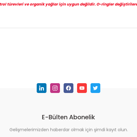
l türevleri ve organik yağlar için uygun değildir. O-ringler değiştirilere
nularda yetersiz gördüğünüz noktaları öneri formunu kullanarak tarafımı
Bu ürüne ilk yorumu siz yapın!
Yorum Yaz
E-Bülten Abonelik
Gelişmelerimizden haberdar olmak için şimdi kayıt olun.