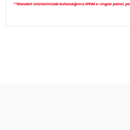
**Standart ürünlerimizde kullandığımız EPDM o-ringler petrol, petro
Bu ürünün fiyat bilgisi, resim, ürün açıklamalarında ve diğer ko
Görüş ve önerileriniz için teşekkür ederiz.
Ürün resmi kalitesiz, bozuk veya görüntülenemiyor.
Ürün açıklamasında eksik bilgiler bulunuyor.
Ürün bilgilerinde hatalar bulunuyor.
Ürün fiyatı diğer sitelerden daha pahalı.
Bu ürüne benzer farklı alternatifler olmalı.