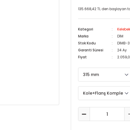
135.668,42 TL den başlayan tak
Kategori
Kelebek
Marka
DİM
Stok Kodu
DİMB-3
Garanti Süresi
24 Ay
Fiyat
2.059,