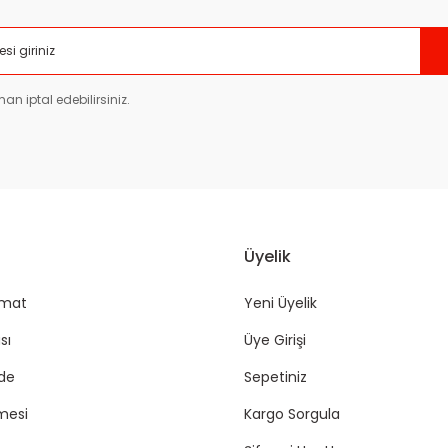
Gönder
an iptal edebilirsiniz.
Üyelik
imat
Yeni Üyelik
sı
Üye Girişi
ade
Sepetiniz
mesi
Kargo Sorgula