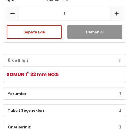
Fiyat
2,34 EUR + KDV
Sepete Ekle
Hemen Al
Ürün Bilgisi
SOMUN 1'' 32 mm NO:5
Yorumlar
Taksit Seçenekleri
Bu ürüne ilk yorumu siz yapın!
Önerileriniz