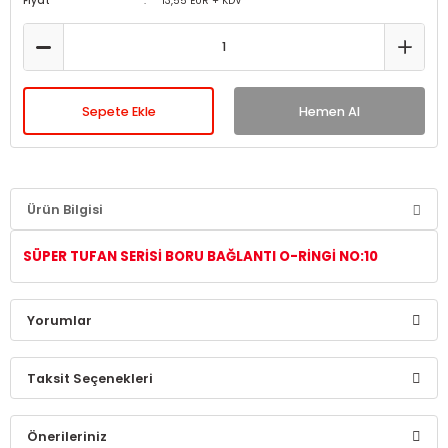
Fiyat
13,55 EUR + KDV
Sepete Ekle
Hemen Al
Ürün Bilgisi
SÜPER TUFAN SERİSİ BORU BAĞLANTI O-RİNGİ NO:10
Yorumlar
Taksit Seçenekleri
Bu ürüne ilk yorumu siz yapın!
Önerileriniz