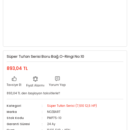
Süper Tufan Serisi Boru Bağ.O-Ringi No:10
893,04 TL
Tavsiye Et
Yorum Yap
Fiyat Alarmı
893,04 TL den başlayan taksitlerle!!
Kategori
Süper Tufan Serisi (7,510 12,5 HP)
Marka
NOZBART
Stok Kodu
PMP75-10
Garanti Süresi
24 Ay