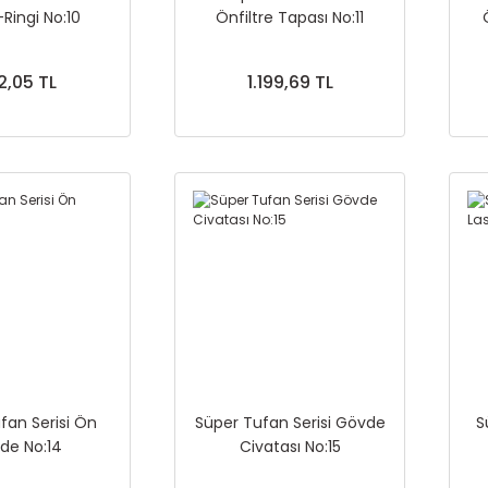
Ringi No:10
Önfiltre Tapası No:11
2,05 TL
1.199,69 TL
fan Serisi Ön
Süper Tufan Serisi Gövde
S
de No:14
Civatası No:15