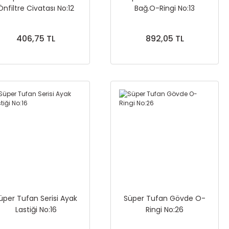
Önfiltre Civatası No:12
Bağ.O-Ringi No:13
406,75 TL
892,05 TL
üper Tufan Serisi Ayak
Süper Tufan Gövde O-
Lastiği No:16
Ringi No:26