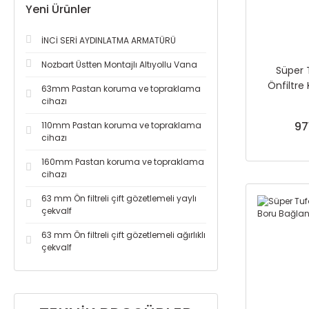
Yeni Ürünler
İNCİ SERİ AYDINLATMA ARMATÜRÜ
Nozbart Üstten Montajlı Altıyollu Vana
Süper 
Önfiltre
63mm Pastan koruma ve topraklama
Ri
cihazı
97
110mm Pastan koruma ve topraklama
cihazı
160mm Pastan koruma ve topraklama
cihazı
63 mm Ön filtreli çift gözetlemeli yaylı
çekvalf
63 mm Ön filtreli çift gözetlemeli ağırlıklı
çekvalf