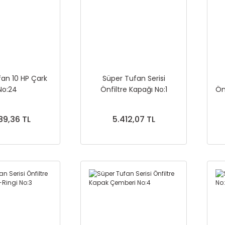
an 10 HP Çark
Süper Tufan Serisi
No:24
Önfiltre Kapağı No:1
Ön
89,36 TL
5.412,07 TL