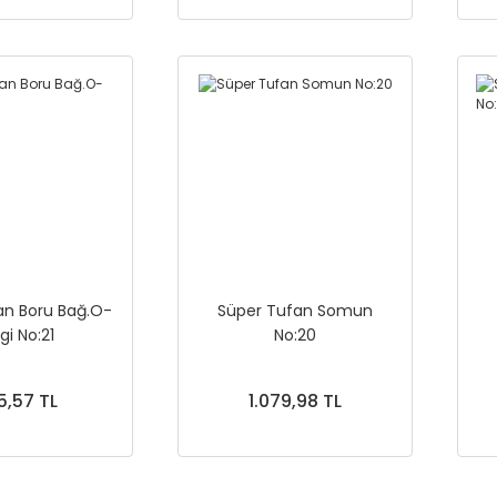
an Boru Bağ.O-
Süper Tufan Somun
gi No:21
No:20
5,57 TL
1.079,98 TL