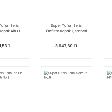
Tufan Serisi
Süper Tufan Serisi
 Kapak Altı O-
Önfiltre Kapak Çemberi
ngi No:3
No:4
1,53 TL
3.647,60 TL