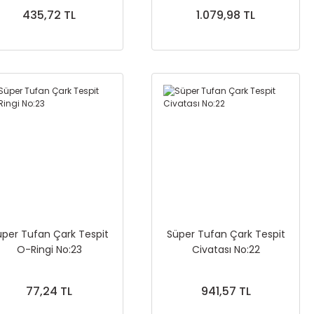
435,72 TL
1.079,98 TL
üper Tufan Çark Tespit
Süper Tufan Çark Tespit
O-Ringi No:23
Civatası No:22
77,24 TL
941,57 TL